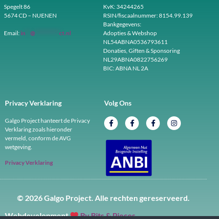
Spegelt 86
KvK: 34244265
5674 CD – NUENEN
RSIN/fiscaalnummer: 8154.99.139
Bankgegevens:
Email:
in
**
@
**********
ct.nl
Adopties & Webshop
NL54ABNA0536793611
Donaties, Giften & Sponsoring
NL29ABNA0822756269
BIC: ABNA NL 2A
Privacy Verklaring
Volg Ons
Galgo Project hanteert de Privacy
Verklaring zoals hieronder
vermeld, conform de AVG
wetgeving.
Privacy Verklaring
© 2026 Galgo Project. Alle rechten gereserveerd.
Webdevelopment
By Bits & Pieces