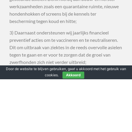
werkzaamheden zoals een quarantaine ruimte, nieuwe
hondenhokken of screens bij de kennels ter
bescherming tegen koud en hitte;
3) Daarnaast ondersteunen wij jaarlijks financieel
preventief acties om te vaccineren en te neutraliseren.
Dit om uitbraak van ziektes in de reeds overvolle asielen
tegen te gaan en er voor te zorgen dat de groei van
zwerfhonden zich niet verder uitbreid;
Door de website te blijven gebruiken, gaat u akkoord met het gebruik van
4) Wij zijn verder zeer actief in het bemiddelen van de
cookies.
Akkoord
honden in de asielen naar een nieuw onderkomen. Dit
doen wij voor alle Galgo’s en andere (kruising)honden in
de door ons gesteunde asielen.
Kijk hiervoor op onze website
https://galgoproject.nl
en
op
Facebook Galgo Project
en
Facebook Little Project