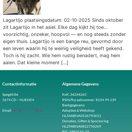
Lagartijo plaatsingsdatum: 02-10-2025 Sinds oktober
zit Lagartijo in het asiel. Elke dag kijkt hij toe…
voorzichtig, onzeker, hoopvol — en nog steeds zonder
eigen thuis. Lagartijo is een bange reu, gevormd door
een leven waarin hij te weinig veiligheid heeft gekend.
Toch is hij zacht. Wie hem rustig benadert, mag hem
aaien. Dat kleine moment […]
Contactinformatie
Algemene Gegevens
Spegelt 86
KvK: 34244265
5674 CD – NUENEN
RSIN/fiscaalnummer: 8154.99.139
Bankgegevens:
Email:
in
**
@
**********
ct.nl
Adopties & Webshop
NL54ABNA0536793611
Donaties, Giften & Sponsoring
NL29ABNA0822756269
BIC: ABNA NL 2A