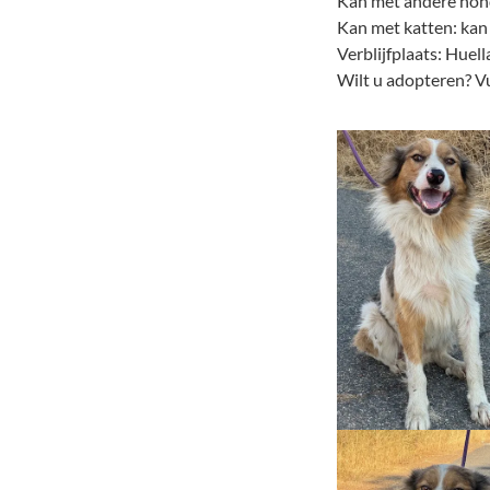
Kan met andere hond
Kan met katten: kan
Verblijfplaats: Huel
Wilt u adopteren? Vu