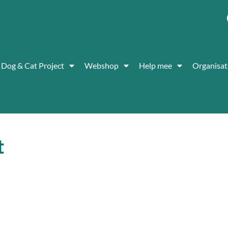
Dog & Cat Project
Webshop
Help mee
Organisat
t