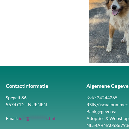
Contactinformatie
Algemene Gegeve
Spegelt 86
KvK: 34244265
5674 CD – NUENEN
RSIN/fiscaalnummer:
Bankgegevens:
Email:
in
**
@
**********
ct.nl
Adopties & Webshop
NL54ABNA0536793