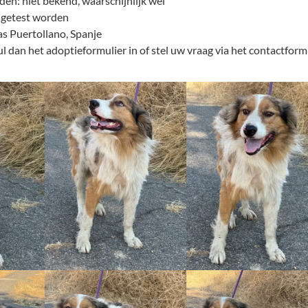
en: niet bekend, waarschijnlijk wel
 getest worden
las Puertollano, Spanje
l dan het adoptieformulier in of stel uw vraag via het contactformu