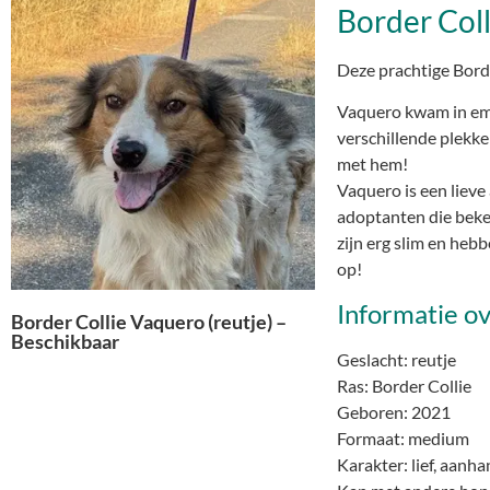
Border Coll
Deze prachtige Borde
Vaquero kwam in emba
verschillende plekke
met hem!
Vaquero is een lieve
adoptanten die beken
zijn erg slim en he
op!
Informatie o
Border Collie Vaquero (reutje) –
Beschikbaar
Geslacht: reutje
Ras: Border Collie
Geboren: 2021
Formaat: medium
Karakter: lief, aanha