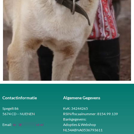
Contactinformatie
Algemene Gegevens
Spegelt 86
KvK: 34244265
5674 CD – NUENEN
RSIN/fiscaalnummer: 8154.99.139
Bankgegevens:
Email:
in
**
@
**********
ct.nl
Adopties & Webshop
NL54ABNA0536793611