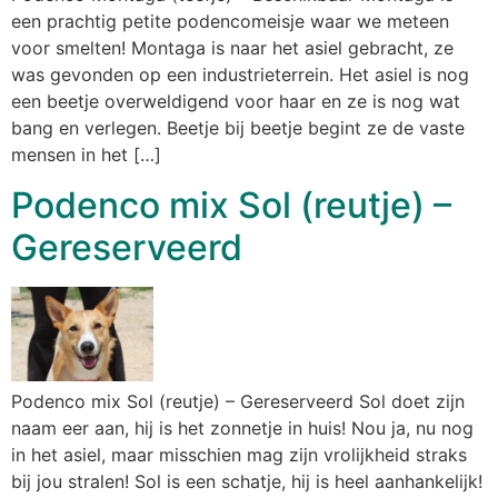
een prachtig petite podencomeisje waar we meteen
voor smelten! Montaga is naar het asiel gebracht, ze
was gevonden op een industrieterrein. Het asiel is nog
een beetje overweldigend voor haar en ze is nog wat
bang en verlegen. Beetje bij beetje begint ze de vaste
mensen in het […]
Podenco mix Sol (reutje) –
Gereserveerd
Podenco mix Sol (reutje) – Gereserveerd Sol doet zijn
naam eer aan, hij is het zonnetje in huis! Nou ja, nu nog
in het asiel, maar misschien mag zijn vrolijkheid straks
bij jou stralen! Sol is een schatje, hij is heel aanhankelijk!