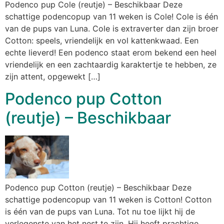
Podenco pup Cole (reutje) – Beschikbaar Deze
schattige podencopup van 11 weken is Cole! Cole is één
van de pups van Luna. Cole is extraverter dan zijn broer
Cotton: speels, vriendelijk en vol kattenkwaad. Een
echte lieverd! Een podenco staat erom bekend een heel
vriendelijk en een zachtaardig karaktertje te hebben, ze
zijn attent, opgewekt […]
Podenco pup Cotton
(reutje) – Beschikbaar
Podenco pup Cotton (reutje) – Beschikbaar Deze
schattige podencopup van 11 weken is Cotton! Cotton
is één van de pups van Luna. Tot nu toe lijkt hij de
verlegenste van het nest te zijn. Hij heeft prachtige