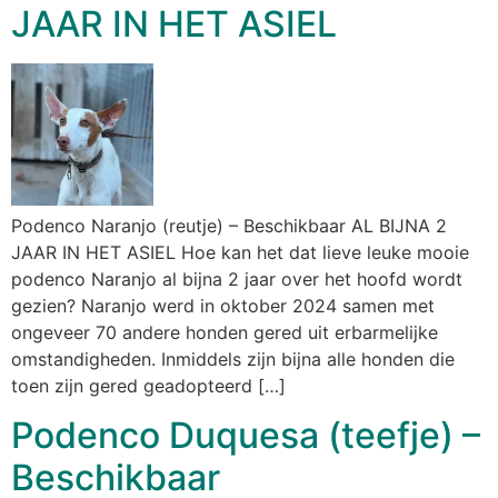
JAAR IN HET ASIEL
Podenco Naranjo (reutje) – Beschikbaar AL BIJNA 2
JAAR IN HET ASIEL Hoe kan het dat lieve leuke mooie
podenco Naranjo al bijna 2 jaar over het hoofd wordt
gezien? Naranjo werd in oktober 2024 samen met
ongeveer 70 andere honden gered uit erbarmelijke
omstandigheden. Inmiddels zijn bijna alle honden die
toen zijn gered geadopteerd […]
Podenco Duquesa (teefje) –
Beschikbaar