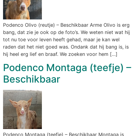
Podenco Olivo (reutje) – Beschikbaar Arme Olivo is erg
bang, dat zie je ook op de foto’s. We weten niet wat hij
tot nu toe voor leven heeft gehad, maar je kan wel
raden dat het niet goed was. Ondank dat hij bang is, is
hij heel erg lief en braaf. We zoeken voor hem […]
Podenco Montaga (teefje) –
Beschikbaar
Podenco Montaga (teefje) – Beschikbaar Montaga is