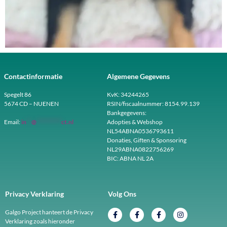
Contactinformatie
Algemene Gegevens
Spegelt 86
KvK: 34244265
5674 CD – NUENEN
RSIN/fiscaalnummer: 8154.99.139
Bankgegevens:
Email:
in
**
@
**********
ct.nl
Adopties & Webshop
NL54ABNA0536793611
Donaties, Giften & Sponsoring
NL29ABNA0822756269
BIC: ABNA NL 2A
Privacy Verklaring
Volg Ons
Galgo Project hanteert de Privacy
Verklaring zoals hieronder