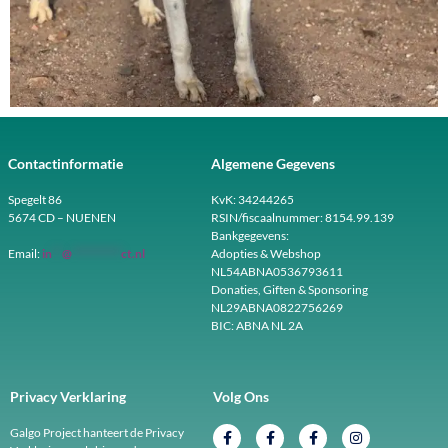
Contactinformatie
Algemene Gegevens
Spegelt 86
KvK: 34244265
5674 CD – NUENEN
RSIN/fiscaalnummer: 8154.99.139
Bankgegevens:
Email:
in
**
@
**********
ct.nl
Adopties & Webshop
NL54ABNA0536793611
Donaties, Giften & Sponsoring
NL29ABNA0822756269
BIC: ABNA NL 2A
Privacy Verklaring
Volg Ons
Galgo Project hanteert de Privacy