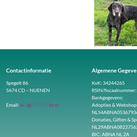
Contactinformatie
Algemene Gegeve
Spegelt 86
KvK: 34244265
5674 CD – NUENEN
RSIN/fiscaalnummer:
Bankgegevens:
Email:
in
**
@
**********
ct.nl
Adopties & Webshop
NL54ABNA0536793
Donaties, Giften & S
NL29ABNA0822756
BIC: ABNA NL 2A