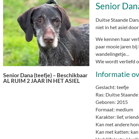
Senior Dan
Duitse Staande Dana v
niet in het asiel do
We kennen haar verl
paar mooie jaren bij
wandelingetje…
Wie wordt verliefd o
Informatie o
Senior Dana (teefje) – Beschikbaar
AL RUIM 2 JAAR IN HET ASIEL
Geslacht: teefje
Ras: Duitse Staande
Geboren: 2015
Formaat: medium
Karakter: lief, vriend
Kan met andere hond
Kan met katten: kan