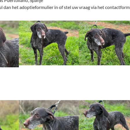
las Puertollano, Spanje
l dan het adoptieformulier in of stel uw vraag via het contactformu