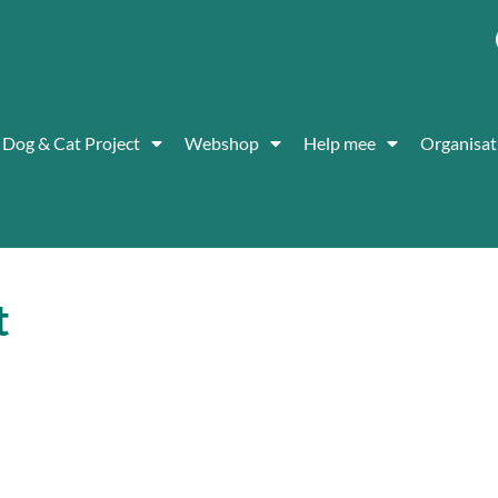
Dog & Cat Project
Webshop
Help mee
Organisat
t