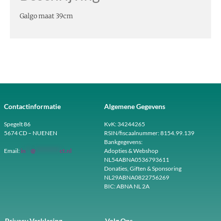
Galgo maat 39cm
Contactinformatie
Algemene Gegevens
Spegelt 86
KvK: 34244265
5674 CD – NUENEN
RSIN/fiscaalnummer: 8154.99.139
Bankgegevens:
Email:
in
**
@
**********
ct.nl
Adopties & Webshop
NL54ABNA0536793611
Donaties, Giften & Sponsoring
NL29ABNA0822756269
BIC: ABNA NL 2A
Privacy Verklaring
Volg Ons