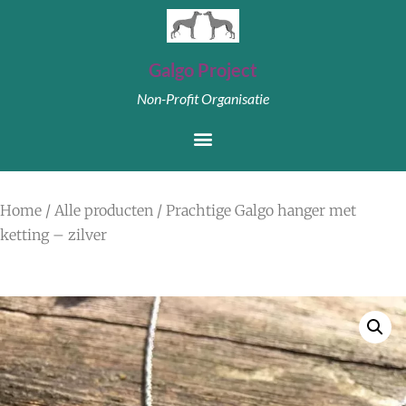
Galgo Project
Non-Profit Organisatie
Home
/
Alle producten
/ Prachtige Galgo hanger met
ketting – zilver