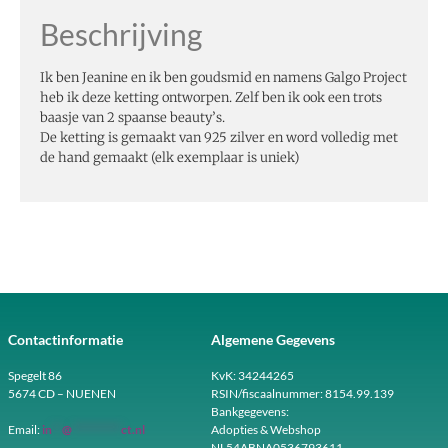
Beschrijving
Ik ben Jeanine en ik ben goudsmid en namens Galgo Project
heb ik deze ketting ontworpen. Zelf ben ik ook een trots
baasje van 2 spaanse beauty’s.
De ketting is gemaakt van 925 zilver en word volledig met
de hand gemaakt (elk exemplaar is uniek)
Contactinformatie
Algemene Gegevens
Spegelt 86
KvK: 34244265
5674 CD – NUENEN
RSIN/fiscaalnummer: 8154.99.139
Bankgegevens:
Email:
in
**
@
**********
ct.nl
Adopties & Webshop
NL54ABNA0536793611