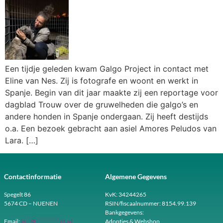
Een tijdje geleden kwam Galgo Project in contact met
Eline van Nes. Zij is fotografe en woont en werkt in
Spanje. Begin van dit jaar maakte zij een reportage voor
dagblad Trouw over de gruwelheden die galgo’s en
andere honden in Spanje ondergaan. Zij heeft destijds
o.a. Een bezoek gebracht aan asiel Amores Peludos van
Lara. […]
Contactinformatie
Algemene Gegevens
Spegelt 86
KvK: 34244265
5674 CD – NUENEN
RSIN/fiscaalnummer: 8154.99.139
Bankgegevens:
Email:
in
**
@
**********
ct.nl
Adopties & Webshop